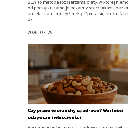
BLW to metoda rozszerzania diety, w której niem
od początku samo je pokarmy stałe rękami, bez e
papek i karmienia łyżeczką. Opiera się na zaufan
dz...
2026-07-29
Czy prażone orzechy są zdrowe? Wartości
odżywcze i właściwości
Prażone orzechy mogą być zdrową częścią diety, j