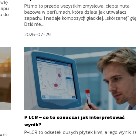
owlę
Piżmo to przede wszystkim zmysłowa, ciepła nuta
tapu
bazowa w perfumach, która działa jak utrwalacz
iu do
zapachu i nadaje kompozycji gładkiej, „skórzanej” głę
Dziś nie...
2026-07-29
P LCR – co to oznacza i jak interpretować
wynik?
P-LCR to odsetek dużych płytek krwi, a jego wynik 
eśli