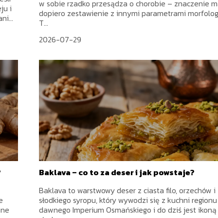
w sobie rzadko przesądza o chorobie – znaczenie 
ju i
dopiero zestawienie z innymi parametrami morfologi
ni...
T...
2026-07-29
?
Baklava – co to za deser i jak powstaje?
Baklava to warstwowy deser z ciasta filo, orzechów i
e
słodkiego syropu, który wywodzi się z kuchni regionu
zne
dawnego Imperium Osmańskiego i do dziś jest ikoną