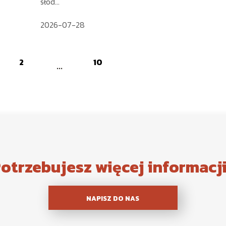
słod...
2026-07-28
2
10
...
otrzebujesz więcej informacj
NAPISZ DO NAS