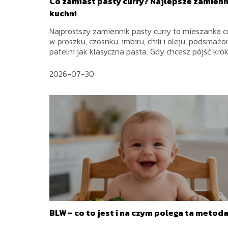
Co zamiast pasty curry? Najlepsze zamienn
kuchni
Najprostszy zamiennik pasty curry to mieszanka c
w proszku, czosnku, imbiru, chili i oleju, podsmaż
patelni jak klasyczna pasta. Gdy chcesz pójść krok.
2026-07-30
BLW – co to jest i na czym polega ta metod