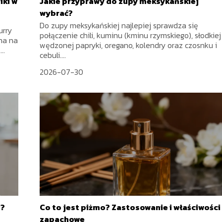
iki w
Jakie przyprawy do zupy meksykańskiej
wybrać?
Do zupy meksykańskiej najlepiej sprawdza się
urry
połączenie chili, kuminu (kminu rzymskiego), słodkiej 
ona na
wędzonej papryki, oregano, kolendry oraz czosnku i
..
cebuli....
2026-07-30
a?
Co to jest piżmo? Zastosowanie i właściwości
zapachowe