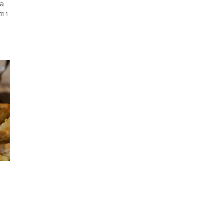
ma
i i