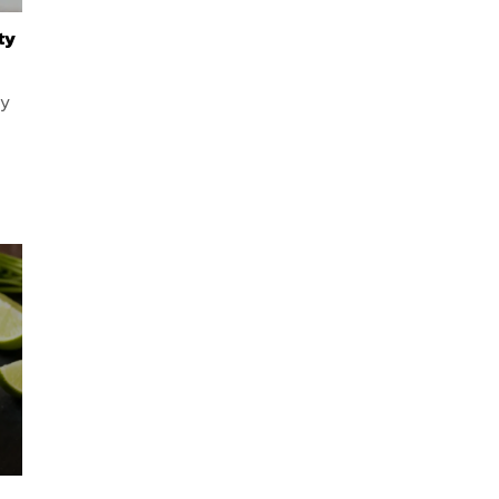
ty
ny