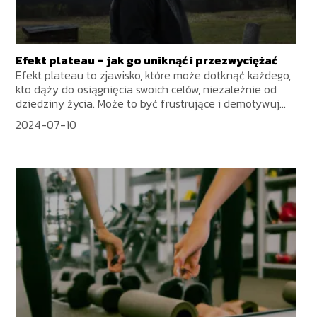
Efekt plateau – jak go uniknąć i przezwyciężać
Efekt plateau to zjawisko, które może dotknąć każdego,
kto dąży do osiągnięcia swoich celów, niezależnie od
dziedziny życia. Może to być frustrujące i demotywuj...
2024-07-10