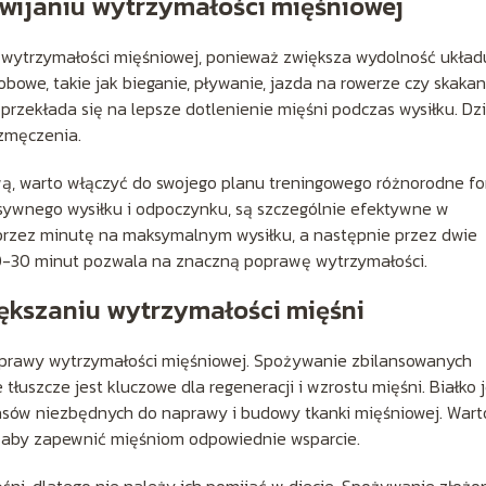
zwijaniu wytrzymałości mięśniowej
 wytrzymałości mięśniowej, ponieważ zwiększa wydolność układ
bowe, takie jak bieganie, pływanie, jazda na rowerze czy skakan
przekłada się na lepsze dotlenienie mięśni podczas wysiłku. Dzi
zmęczenia.
ą, warto włączyć do swojego planu treningowego różnorodne f
ensywnego wysiłku i odpoczynku, są szczególnie efektywne w
przez minutę na maksymalnym wysiłku, a następnie przez dwie
 20-30 minut pozwala na znaczną poprawę wytrzymałości.
iększaniu wytrzymałości mięśni
prawy wytrzymałości mięśniowej. Spożywanie zbilansowanych
łuszcze jest kluczowe dla regeneracji i wzrostu mięśni. Białko j
sów niezbędnych do naprawy i budowy tkanki mięśniowej. Wart
u, aby zapewnić mięśniom odpowiednie wsparcie.
ni, dlatego nie należy ich pomijać w diecie. Spożywanie złożo