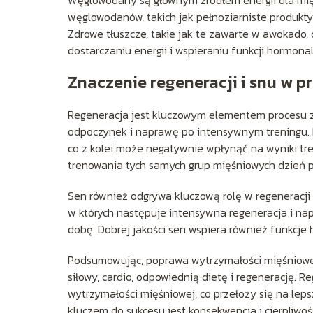
węglowodanów, takich jak pełnoziarniste produkty
Zdrowe tłuszcze, takie jak te zawarte w awokado, 
dostarczaniu energii i wspieraniu funkcji hormona
Znaczenie regeneracji i snu w p
Regeneracja jest kluczowym elementem procesu z
odpoczynek i naprawę po intensywnym treningu. 
co z kolei może negatywnie wpłynąć na wyniki tr
trenowania tych samych grup mięśniowych dzień p
Sen również odgrywa kluczową rolę w regeneracji 
w których następuje intensywna regeneracja i napr
dobę. Dobrej jakości sen wspiera również funkcje
Podsumowując, poprawa wytrzymałości mięśniowe
siłowy, cardio, odpowiednią dietę i regenerację.
wytrzymałości mięśniowej, co przełoży się na leps
kluczem do sukcesu jest konsekwencja i cierpliwoś