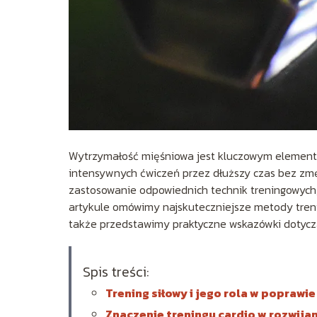
Wytrzymałość mięśniowa jest kluczowym elemente
intensywnych ćwiczeń przez dłuższy czas bez zmę
zastosowanie odpowiednich technik treningowych,
artykule omówimy najskuteczniejsze metody tren
także przedstawimy praktyczne wskazówki dotycząc
Spis treści:
Trening siłowy i jego rola w poprawi
Znaczenie treningu cardio w rozwija