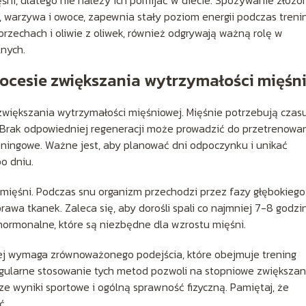
, warzywa i owoce, zapewnia stały poziom energii podczas treni
orzechach i oliwie z oliwek, również odgrywają ważną rolę w
lnych.
rocesie zwiększania wytrzymałości mięśn
większania wytrzymałości mięśniowej. Mięśnie potrzebują czas
Brak odpowiedniej regeneracji może prowadzić do przetrenowan
eningowe. Ważne jest, aby planować dni odpoczynku i unikać
o dniu.
mięśni. Podczas snu organizm przechodzi przez fazy głębokiego
awa tkanek. Zaleca się, aby dorośli spali co najmniej 7-8 godzi
 hormonalne, które są niezbędne dla wzrostu mięśni.
j wymaga zrównoważonego podejścia, które obejmuje trening
 Regularne stosowanie tych metod pozwoli na stopniowe zwiększan
ze wyniki sportowe i ogólną sprawność fizyczną. Pamiętaj, że
ć.