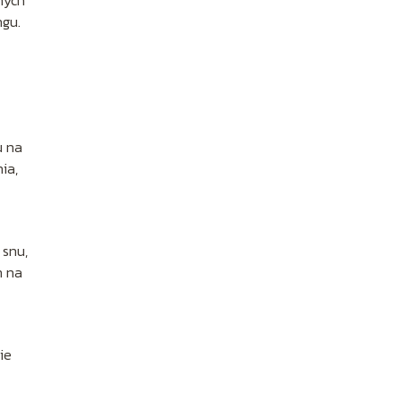
ngu.
i
u na
ia,
 snu,
n na
ie