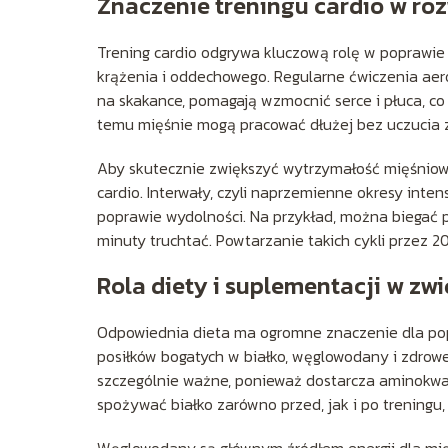
Znaczenie treningu cardio w ro
Trening cardio odgrywa kluczową rolę w poprawie
krążenia i oddechowego. Regularne ćwiczenia aero
na skakance, pomagają wzmocnić serce i płuca, co 
temu mięśnie mogą pracować dłużej bez uczucia 
Aby skutecznie zwiększyć wytrzymałość mięśniow
cardio. Interwały, czyli naprzemienne okresy int
poprawie wydolności. Na przykład, można biegać 
minuty truchtać. Powtarzanie takich cykli przez
Rola diety i suplementacji w zw
Odpowiednia dieta ma ogromne znaczenie dla po
posiłków bogatych w białko, węglowodany i zdrowe t
szczególnie ważne, ponieważ dostarcza aminokwa
spożywać białko zarówno przed, jak i po trening
Węglowodany są głównym źródłem energii dla mięś