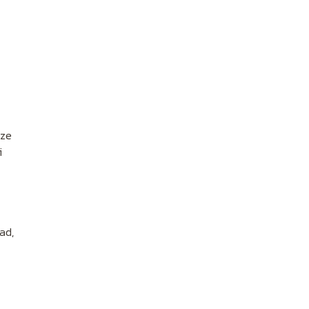
sze
i
ad,