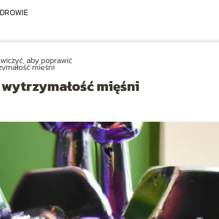
DROWIE
ćwiczyć, aby poprawić
zymałość mięśni
ć wytrzymałość mięśni