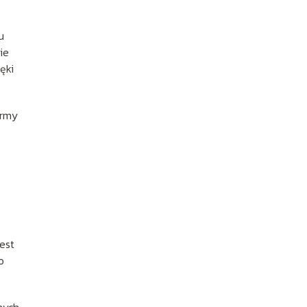
u
ie
ęki
ormy
est
o
nych