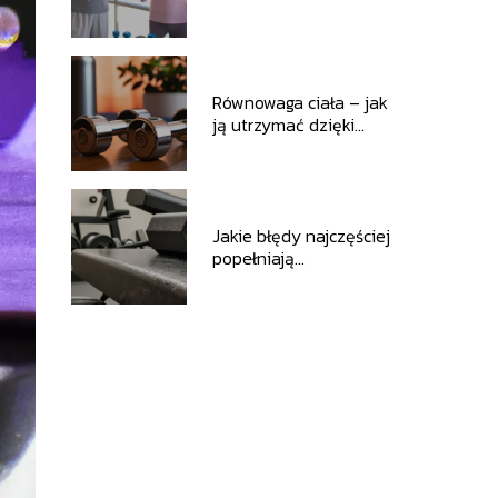
bezpieczne ćwiczenia
i korzyści
Równowaga ciała – jak
ją utrzymać dzięki
ćwiczeniom siłowym
Jakie błędy najczęściej
popełniają
początkujący na
siłowni