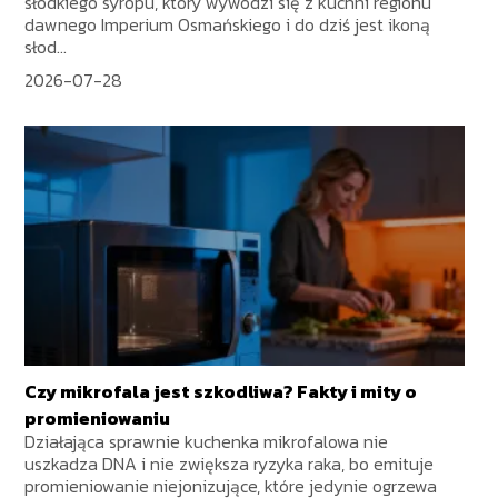
słodkiego syropu, który wywodzi się z kuchni regionu
dawnego Imperium Osmańskiego i do dziś jest ikoną
słod...
2026-07-28
Czy mikrofala jest szkodliwa? Fakty i mity o
promieniowaniu
Działająca sprawnie kuchenka mikrofalowa nie
uszkadza DNA i nie zwiększa ryzyka raka, bo emituje
promieniowanie niejonizujące, które jedynie ogrzewa