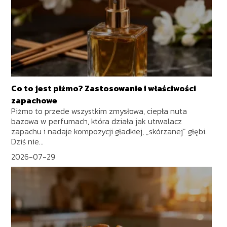
Co to jest piżmo? Zastosowanie i właściwości
zapachowe
Piżmo to przede wszystkim zmysłowa, ciepła nuta
bazowa w perfumach, która działa jak utrwalacz
zapachu i nadaje kompozycji gładkiej, „skórzanej” głębi.
Dziś nie...
2026-07-29