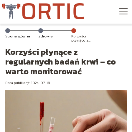
Strona główna
Zdrowie
Korzyści
płynące z
regularnych
Korzyści płynące z
badań krwi – co
warto
monitorować
regularnych badań krwi – co
warto monitorować
Data publikacji: 2024-07-18