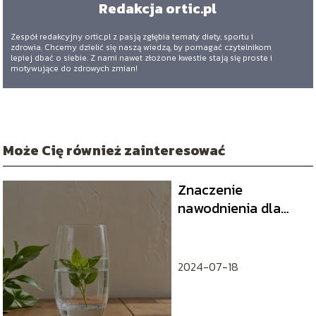
Redakcja ortic.pl
Zespół redakcyjny ortic.pl z pasją zgłębia tematy diety, sportu i
zdrowia. Chcemy dzielić się naszą wiedzą, by pomagać czytelnikom
lepiej dbać o siebie. Z nami nawet złożone kwestie stają się proste i
motywujące do zdrowych zmian!
Może Cię również zainteresować
Znaczenie
nawodnienia dla
zdrowia skóry – jak
pić wodę
prawidłowo
2024-07-18