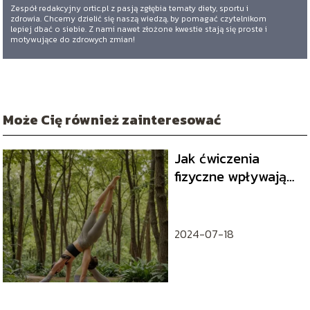
Zespół redakcyjny ortic.pl z pasją zgłębia tematy diety, sportu i
zdrowia. Chcemy dzielić się naszą wiedzą, by pomagać czytelnikom
lepiej dbać o siebie. Z nami nawet złożone kwestie stają się proste i
motywujące do zdrowych zmian!
Może Cię również zainteresować
Jak ćwiczenia
fizyczne wpływają
na zdrowie
psychiczne –
korzyści i
2024-07-18
wskazówki