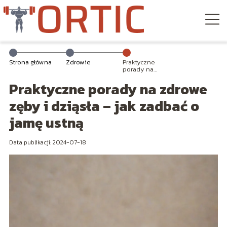
Strona główna
Zdrowie
Praktyczne
porady na
zdrowe zęby i
Praktyczne porady na zdrowe
dziąsła – jak
zadbać o jamę
ustną
zęby i dziąsła – jak zadbać o
jamę ustną
Data publikacji: 2024-07-18