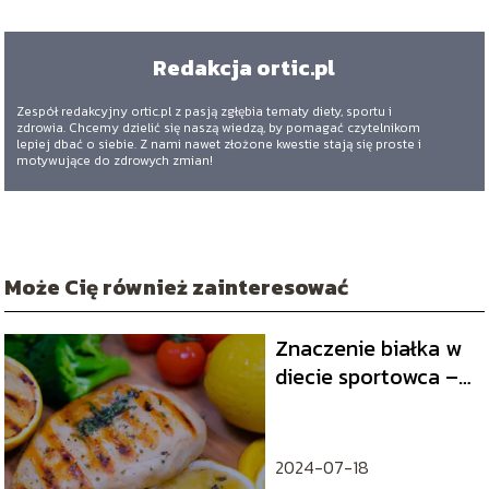
Redakcja ortic.pl
Zespół redakcyjny ortic.pl z pasją zgłębia tematy diety, sportu i
zdrowia. Chcemy dzielić się naszą wiedzą, by pomagać czytelnikom
lepiej dbać o siebie. Z nami nawet złożone kwestie stają się proste i
motywujące do zdrowych zmian!
Może Cię również zainteresować
Znaczenie białka w
diecie sportowca –
jak je spożywać
2024-07-18