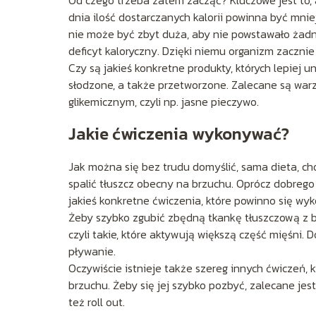
Od czego trzeba zatem zacząć? Kluczowe jest to,
dnia ilość dostarczanych kalorii powinna być mni
nie może być zbyt duża, aby nie powstawało żadne
deficyt kaloryczny. Dzięki niemu organizm zaczn
Czy są jakieś konkretne produkty, których lepiej u
słodzone, a także przetworzone. Zalecane są warz
glikemicznym, czyli np. jasne pieczywo.
Jakie ćwiczenia wykonywać?
Jak można się bez trudu domyślić, sama dieta, cho
spalić tłuszcz obecny na brzuchu. Oprócz dobrego
jakieś konkretne ćwiczenia, które powinno się wy
Żeby szybko zgubić zbędną tkankę tłuszczową z b
czyli takie, które aktywują większą część mięśni. 
pływanie.
Oczywiście istnieje także szereg innych ćwiczeń, 
brzuchu. Żeby się jej szybko pozbyć, zalecane je
też roll out.