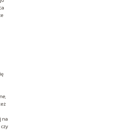
go
ca
ce
ię
ne,
też
j na
 czy