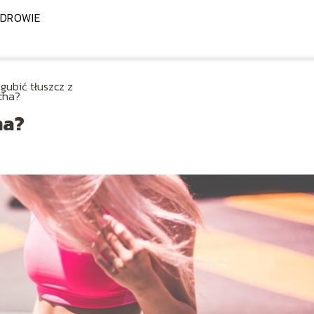
DROWIE
gubić tłuszcz z
cha?
ha?