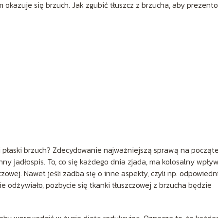
kazuje się brzuch. Jak zgubić tłuszcz z brzucha, aby prezent
y i płaski brzuch? Zdecydowanie najważniejszą sprawą na począt
nny jadłospis. To, co się każdego dnia zjada, ma kolosalny wpły
czowej. Nawet jeśli zadba się o inne aspekty, czyli np. odpowiedn
ie odżywiało, pozbycie się tkanki tłuszczowej z brzucha będzie