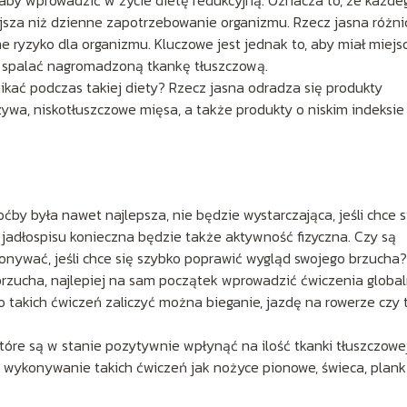
 aby wprowadzić w życie dietę redukcyjną. Oznacza to, że każde
ejsza niż dzienne zapotrzebowanie organizmu. Rzecz jasna różni
 ryzyko dla organizmu. Kluczowe jest jednak to, aby miał miejs
ie spalać nagromadzoną tkankę tłuszczową.
nikać podczas takiej diety? Rzecz jasna odradza się produkty
ywa, niskotłuszczowe mięsa, a także produkty o niskim indeksie
ćby była nawet najlepsza, nie będzie wystarczająca, jeśli chce s
 jadłospisu konieczna będzie także aktywność fizyczna. Czy są
konywać, jeśli chce się szybko poprawić wygląd swojego brzucha?
rzucha, najlepiej na sam początek wprowadzić ćwiczenia global
Do takich ćwiczeń zaliczyć można bieganie, jazdę na rowerze czy 
które są w stanie pozytywnie wpłynąć na ilość tkanki tłuszczowe
st wykonywanie takich ćwiczeń jak nożyce pionowe, świeca, plank