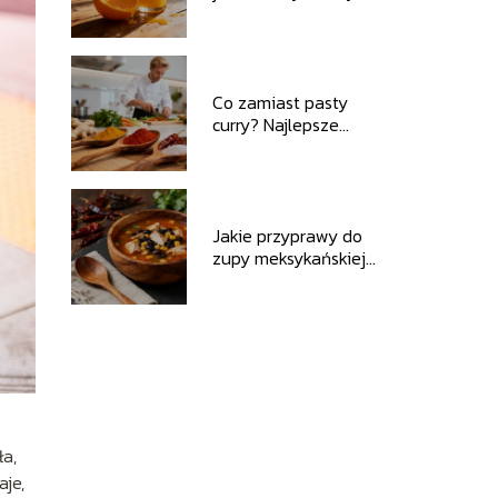
mity
Co zamiast pasty
curry? Najlepsze
zamienniki w kuchni
Jakie przyprawy do
zupy meksykańskiej
wybrać?
ła,
aje,